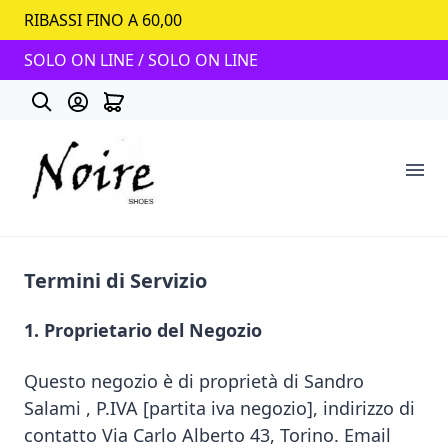
RIBASSI FINO A 60,00
SOLO ON LINE / SOLO ON LINE
Termini di Servizio
POCHETTE
AUDLEY (QT. LIMITATA)
1. Proprietario del Negozio
HUNDRED (QT. LIMITATA)
Questo negozio è di proprietà di Sandro
INGLESINE
Salami , P.IVA [partita iva negozio], indirizzo di
contatto Via Carlo Alberto 43, Torino. Email
FUORI TUTTO