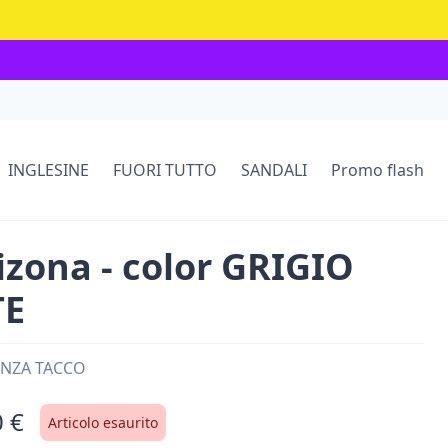
INGLESINE
FUORI TUTTO
SANDALI
Promo flash
rizona - color GRIGIO
TE
SENZA TACCO
 €
Articolo esaurito