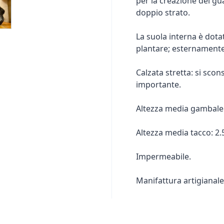
per la creazione dei gua
doppio strato.
La suola interna è dota
plantare; esternament
Calzata stretta: si scon
importante.
Altezza media gambale: 
Altezza media tacco: 2.
Impermeabile.
Manifattura artigianale