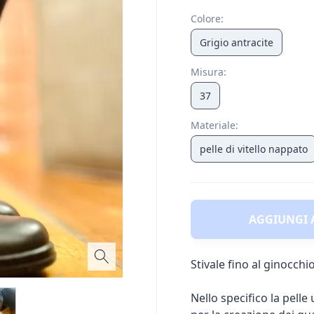
Colore
:
Grigio antracite
Misura
:
37
Materiale
:
pelle di vitello nappato
AGGIUNGI 
Stivale fino al ginocchio
Nello specifico la pelle 