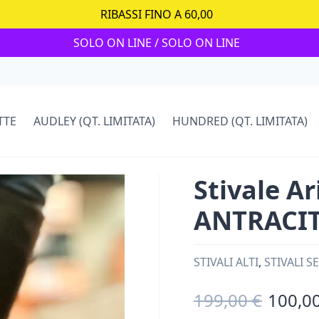
RIBASSI FINO A 60,00
SOLO ON LINE / SOLO ON LINE
TTE
AUDLEY (QT. LIMITATA)
HUNDRED (QT. LIMITATA)
Stivale A
ANTRACI
STIVALI ALTI
,
STIVALI 
199,00 €
100,00